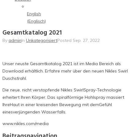
English
(
Englisch
)
Gesamtkatalog 2021
By
admin
In
Unkategorisiert
Posted
Sep. 27, 2022
Unser neuste Gesamtkatalog 2021 ist im Media Bereich als
Download erhältlich. Erfahre mehr über den neuen Nikles Swirl
Duschstrahl.
Die
neue
,
nicht
verstopfende
Nikles
Swirl
Spray-Technologie
erheitert
Ihren
Körper
.
Das
spiralförmige
Hohlspray
massiert
Ihre
Haut
in
einer
kreisenden
Bewegung
mit
dem
Gefühl
eines
verjüngenden
Wasserfalls
.
www.nikles.com/media
Beitragsnavigation