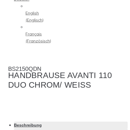
English
(
Englisch
)
Français
(
Französisch
)
BS2150QDN
HANDBRAUSE AVANTI 110
DUO CHROM/ WEISS
Beschreibung