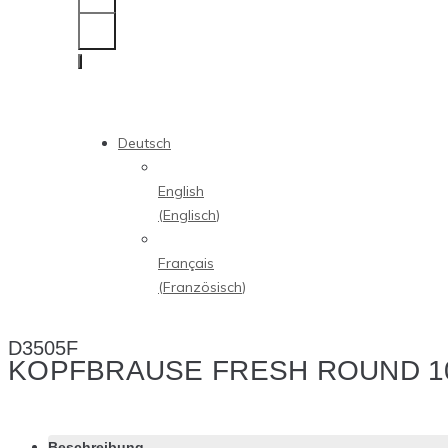
Deutsch
English
(
Englisch
)
Français
(
Französisch
)
D3505F
KOPFBRAUSE FRESH ROUND 1
Beschreibung