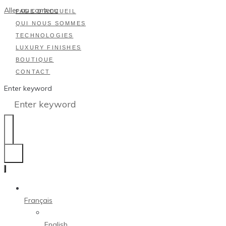
Aller au contenu
PAGE D’ACCUEIL
QUI NOUS SOMMES
TECHNOLOGIES
LUXURY FINISHES
BOUTIQUE
CONTACT
Enter keyword
Français
English